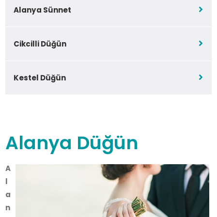
Alanya Sünnet
Cikcilli Düğün
Kestel Düğün
Alanya Düğün
A
l
a
n