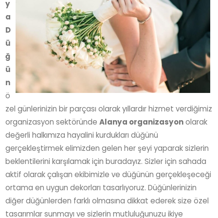
y
a
D
ü
ğ
ü
n
ö
zel günlerinizin bir parçası olarak yıllardır hizmet verdiğimiz
organizasyon sektöründe
Alanya organizasyon
olarak
değerli halkımıza hayalini kurdukları düğünü
gerçekleştirmek elimizden gelen her şeyi yaparak sizlerin
beklentilerini karşılamak için buradayız. Sizler için sahada
aktif olarak çalışan ekibimizle ve düğünün gerçekleşeceği
ortama en uygun dekorları tasarlıyoruz. Düğünlerinizin
diğer düğünlerden farklı olmasına dikkat ederek size özel
tasarımlar sunmayı ve sizlerin mutluluğunuzu ikiye